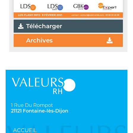
Télécharger
Archives
1 Rue Du Rompot
21121 Fontaine-lès-Dijon
ACCUEIL